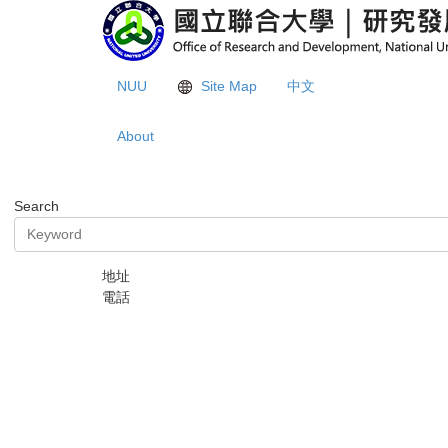
Jump
to
the
main
NUU
Site Map
中文
content
block
About
Search
地址
電話