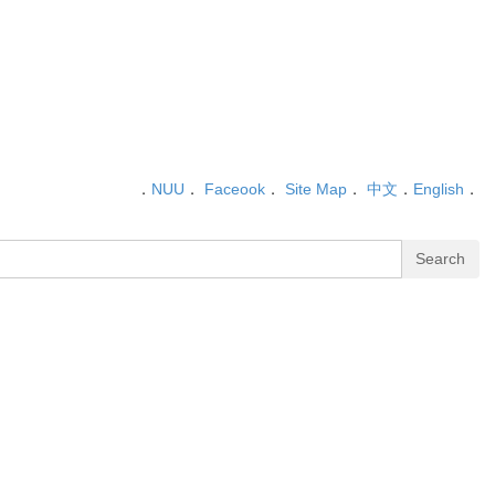
．
NUU
．
Faceook
．
Site Map
．
中文
．
English
．
Search