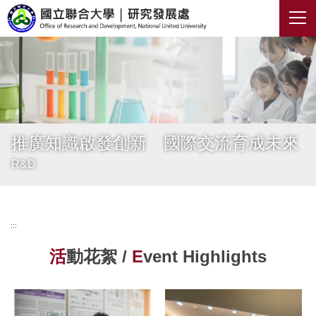
跳
到
主
要
內
容
區
推廣知識啟發創新 國際交流育成未來
R&D
:::
活
動花絮 /
E
vent Highlights