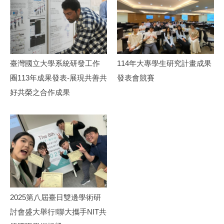
果
臺灣國立大學系統研發工作
114年大專學生研究計畫成果
圈113年成果發表-展現共善共
發表會競賽
好共榮之合作成果
2025第八屆臺日雙邊學術研
討會盛大舉行!聯大攜手NIT共