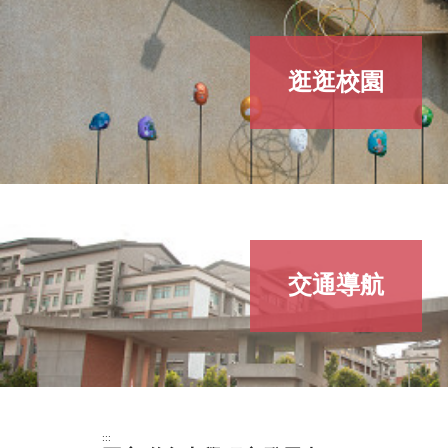
逛逛校園
交通導航
:::