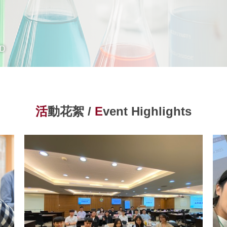
D
活
動花絮 /
E
vent Highlights