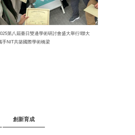
2025第八屆臺日雙邊學術研討會盛大舉行!聯大
臺灣國立大學
攜手NIT共築國際學術橋梁
展現共善共好
創新育成