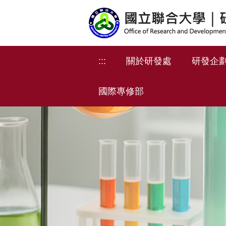
跳
到
主
要
內
:::
關於研發處
研發企
容
區
國際專修部