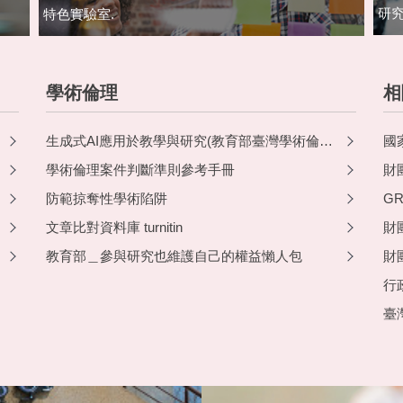
研究
特色實驗室.
學術倫理
相
生成式AI應用於教學與研究(教育部臺灣學術倫理教育資源中心)
國
學術倫理案件判斷準則參考手冊
財
防範掠奪性學術陷阱
G
文章比對資料庫 turnitin
財
教育部＿參與研究也維護自己的權益懶人包
財
行
臺