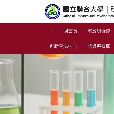
跳
到
主
要
內
:::
回首頁
關於研發處
容
區
創新育成中心
國際專修部