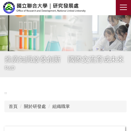
跳
到
主
要
內
容
區
推廣知識啟發創新 國際交流育成未來
R&D
:::
首頁
關於研發處
組織職掌