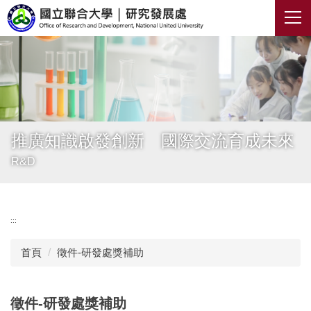
跳
到
主
要
內
容
區
推廣知識啟發創新 國際交流育成未來
R&D
:::
首頁
徵件-研發處獎補助
徵件-研發處獎補助